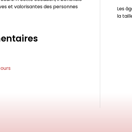
es et valorisantes des personnes
Les âg
la tail
entaires
cours